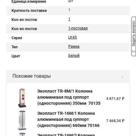
шт
Единица измерения
1
Кратность поставки
1
Кол-во постов
Задать вопрос
1-постовая
Кол-во постов
LK45
Серия
Рамка
Тип
Белый
Цвет
Похожие товары
Экопласт TR-8M/1 Колонна
алюминевая под суппорт
4 871,67 ₽
(односторонняя) 350мм 70135
Экопласт TR-16M/1 Колонна
алюминевая под суппорт
7 468,34 ₽
(односторонняя) 660мм 70166
Экопласт TR-16M/2 Колонна