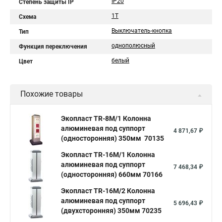
IP20
Степень защиты IP
1T
Схема
Выключатель-кнопка
Тип
однополюсный
Функция переключения
белый
Цвет
Похожие товары
Экопласт TR-8M/1 Колонна
алюминевая под суппорт
4 871,67 ₽
(односторонняя) 350мм 70135
Экопласт TR-16M/1 Колонна
алюминевая под суппорт
7 468,34 ₽
(односторонняя) 660мм 70166
Экопласт TR-16M/2 Колонна
алюминевая под суппорт
5 696,43 ₽
(двухсторонняя) 350мм 70235