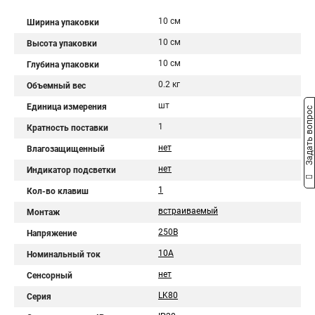
10 см
Ширина упаковки
10 см
Высота упаковки
10 см
Глубина упаковки
0.2 кг
Объемный вес
шт
Единица измерения
Задать вопрос
1
Кратность поставки
нет
Влагозащищенный
нет
Индикатор подсветки
1
Кол-во клавиш
встраиваемый
Монтаж
250В
Напряжение
10A
Номинальный ток
нет
Сенсорный
LK80
Серия