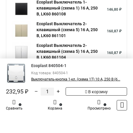
Ecoplast Выключатель 1-
клавишный (схема 1) 16 A, 250
146,80 ₽
B, LK60 860108
Ecoplast Выключатель 2-
клавишный (схема 5) 16 A, 250
160,87 ₽
B, LK60 861101
Ecoplast Выключатель 2-
клавишный (схема 5) 16 A, 250
160,87 ₽
В, LK60 861104
Ecoplast 840504-1
Показать больше
Код товара: 840504-1
Выключатель-кнопка 1-кл. (схема 1Т) 10 A, 250 B (б...
5
Общая оценка товара:
1
232,95 ₽
–
+
В корзину
Написать отзыв
0
0
1
Сравнить
Корзина
Просмотрено
Официальный поставщик компании
Ecoplast
в
России