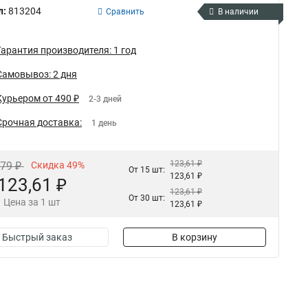
л:
813204
Сравнить
В наличии
Гарантия производителя: 1 год
Самовывоз: 2 дня
Курьером от 490 ₽
2-3 дней
Срочная доставка:
1 день
123,61 ₽
,79 ₽
Скидка 49%
От 15 шт:
123,61 ₽
123,61 ₽
123,61 ₽
От 30 шт:
Цена за 1 шт
123,61 ₽
Быстрый заказ
В корзину