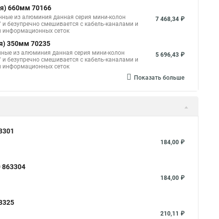
я) 660мм 70166
нные из алюминия данная серия мини-колон
7 468,34 ₽
" и безупречно смешивается с кабель-каналами и
 и информационных сеток
я) 350мм 70235
нные из алюминия данная серия мини-колон
5 696,43 ₽
" и безупречно смешивается с кабель-каналами и
 и информационных сеток
Показать больше
3301
184,00 ₽
0 863304
184,00 ₽
3325
210,11 ₽