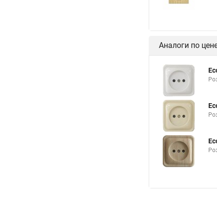
Аналоги по цен
Ec
Ро
Ec
Ро
Ec
Ро