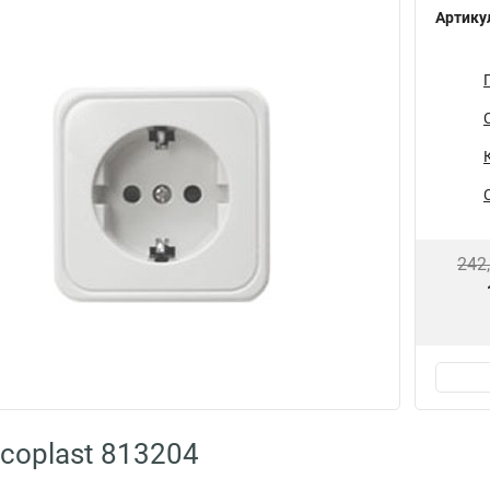
Артику
242
coplast 813204