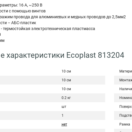
раметры: 16 А, ~250 В
ности с помощью винтов
зажим провода для алюминиевых и медных проводов до 2,5мм2
сти – АБС-пластик
- термостойкая электротехническая пластмасса
0
 мм
е характеристики Ecoplast 813204
10 см
Матери
10 см
Монта
10 см
Наличи
0.2 кг
Номина
шт
Поверх
1
Подств
нет
Рамка