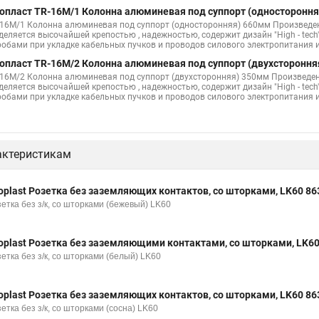
опласт TR-16M/1 Колонна алюминевая под суппорт (одностороння
-16M/1 Колонна алюминевая под суппорт (односторонняя) 660мм Произведе
деляется высочайшей крепостью , надежностью, содержит дизайн "High - tech
робами при укладке кабельных пучков и проводов силового электропитания
опласт TR-16M/2 Колонна алюминевая под суппорт (двухстороння
-16M/2 Колонна алюминевая под суппорт (двухсторонняя) 350мм Произведе
деляется высочайшей крепостью , надежностью, содержит дизайн "High - tech
робами при укладке кабельных пучков и проводов силового электропитания
актеристикам
oplast Розетка без заземляющих контактов, со шторками, LK60 86
етка без з/к, со шторками (бежевый) LK60
oplast Розетка без заземляющими контактами, со шторками, LK6
етка без з/к, со шторками (белый) LK60
oplast Розетка без заземляющих контактов, со шторками, LK60 86
етка без з/к, со шторками (сосна) LK60