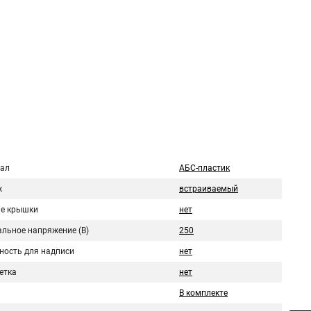
ал
АБС-пластик
ж
встраиваемый
е крышки
нет
льное напряжение (В)
250
ность для надписи
нет
етка
нет
В комплекте