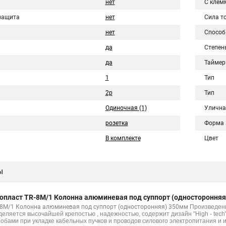
нет
С клем
защита
нет
Сила то
нет
Способ
да
Степен
да
Таймер
1
Тип
2p
Тип
Одиночная (1)
Улична
розетка
Форма
В комплекте
Цвет
ы
опласт TR-8M/1 Колонна алюминевая под суппорт (одностороння
-8M/1 Колонна алюминевая под суппорт (односторонняя) 350мм
Произведен
деляется высочайшей крепостью , надежностью, содержит дизайн "High - tech
робами при укладке кабельных пучков и проводов силового электропитания и