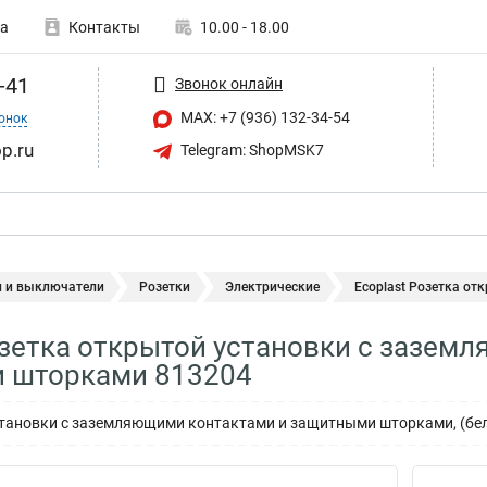
а
Контакты
10.00 - 18.00
-41
Звонок онлайн
MAX: +7 (936) 132-34-54
онок
p.ru
Telegram: ShopMSK7
и и выключатели
Розетки
Электрические
Ecoplast Розетка от
озетка открытой установки с зазем
 шторками 813204
становки с заземляющими контактами и защитными шторками, (бе