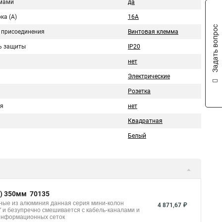
мами
да
ка (A)
16А
Задать вопрос
 присоединения
Винтовая клемма
ь защиты
IP20
нет
Электрические
Розетка
я
нет
Квадратная
Белый
я) 350мм 70135
ные из алюминия данная серия мини-колон
4 871,67 ₽
" и безупречно смешивается с кабель-каналами и
 информационных сеток