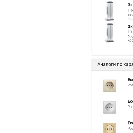
Эк
TR
вы
ко
Эк
TR
вы
ко
Аналоги по хар
Ec
Роз
Ec
Роз
Ec
Роз