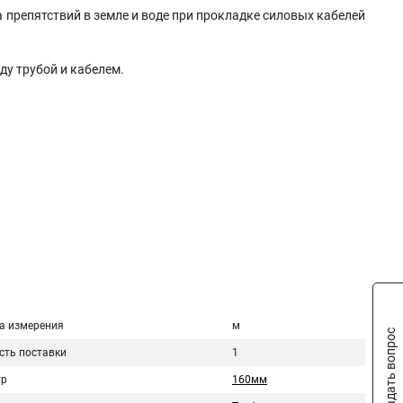
а препятствий в земле и воде при прокладке силовых кабелей
ду трубой и кабелем.
а измерения
м
Задать вопрос
сть поставки
1
тр
160мм