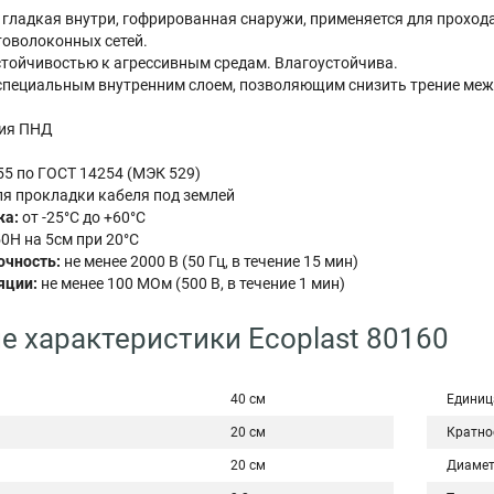
, гладкая внутри, гофрированная снаружи, применяется для проход
товолоконных сетей.
стойчивостью к агрессивным средам. Влагоустойчива.
специальным внутренним слоем, позволяющим снизить трение меж
ия ПНД
55 по ГОСТ 14254 (МЭК 529)
я прокладки кабеля под землей
жа:
от -25°С до +60°С
0Н на 5см при 20°С
очность:
не менее 2000 В (50 Гц, в течение 15 мин)
яции:
не менее 100 МОм (500 В, в течение 1 мин)
е характеристики Ecoplast 80160
40 см
Единиц
20 см
Кратно
20 см
Диаме