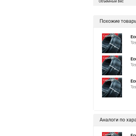
Объемный вес
Похожие товар
Ec
Тр
Ec
Тр
Ec
Тр
Аналоги по хар
Ec