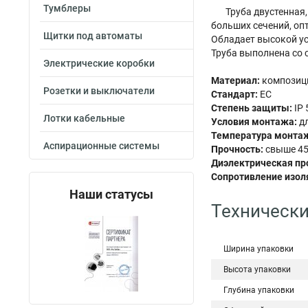
Тумблеры
Труба двустенная
больших сечений, оп
Щитки под автоматы
Обладает высокой у
Труба выполнена со 
Электрические коробки
Материал:
композиц
Розетки и выключатели
Стандарт:
ЕС
Степень защиты:
IP 
Лотки кабельные
Условия монтажа:
дл
Температура монта
Аспирационные системы
Прочность:
свыше 45
Диэлектрическая пр
Сопротивление изол
Наши статусы
Технически
Ширина упаковки
Высота упаковки
Глубина упаковки