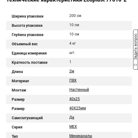
200 см
Ширина упаковки
10 см
Высота упаковки
10 см
Глубина упаковки
Задать вопрос
4 кг
Объемный вес
шт.
Единица измерения
1
Кратность поставки
2м
Длина
ПВХ
Материал
Настенный
Монтаж
40х25
Размер
40Х25мм
Размер
Да
Самозатухающий
MEX
Серия
Миниканалы
Тип