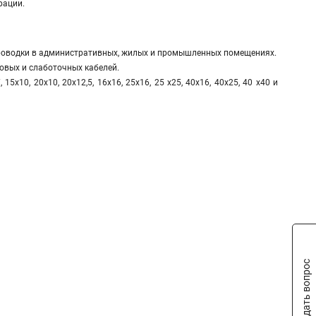
рации.
проводки в административных, жилых и промышленных помещениях.
овых и слаботочных кабелей.
5х10, 20х10, 20х12,5, 16х16, 25х16, 25 х25, 40х16, 40х25, 40 х40 и
Задать вопрос