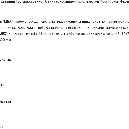
ификации Государственной Санитарно-эпидемиологической Российской Феде
в "МЕХ"
- кабеленесущая система пластиковых миниканалов для открытой 
на в соответствии с требованиями стандартов проводки электрических сил
"МЕХ"
включает в себя 13 основных и наиболее используемых сечений: 12х7, 1
3х20 мм
ристики:
лы
иканал
ет