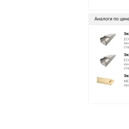
Аналоги по цен
Эк
EC
ка
ст
Эк
EC
ка
ст
Эк
ME
пр