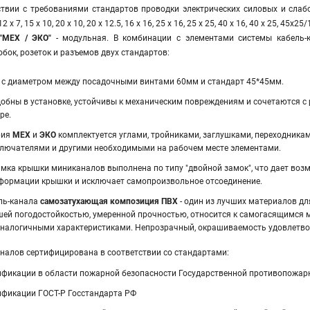
ствии с требованиями стандартов проводки электрических силовых и слаб
 7, 15 х 10, 20 х 10, 20 х 12.5, 16 х 16, 25 х 16, 25 х 25, 40 х 16, 40 х 25, 45х25/
"МЕХ / ЭКО"
- модульная. В комбинации с элементами системы кабель-
бок, розеток и разъемов двух стандартов:
" с диаметром между посадочными винтами 60мм и стандарт 45*45мм.
обны в установке, устойчивы к механическим повреждениям и сочетаются с
ре.
рия
МЕХ
и
ЭКО
комплектуется углами, тройниками, заглушками, переходникам
ключателями и другими необходимыми на рабочем месте элементами.
амка крышки миниканалов выполнена по типу "двойной замок", что дает воз
еформации крышки и исключает самопроизвольное отсоединение.
ль-канала
самозатухающая композиция ПВХ
- один из лучших материалов д
шей погодостойкостью, умеренной прочностью, относится к самогасящимся 
аналогичными характеристиками. Непрозрачный, окрашиваемость удовлетвор
аналов сертифицирована в соответствии со стандартами:
ификации в области пожарной безопасности Государственной противопожа
ификации ГОСТ-Р Госстандарта РФ