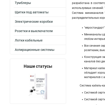
Тумблеры
разработана в соответ
используемых сечений: 12 х
Щитки под автоматы
Система миниканалов
распределительных коро
Электрические коробки
"евростандарт
Розетки и выключатели
Миниканалы уд
любом интерье
Лотки кабельные
Все сечения се
Аспирационные системы
розетками, вы
Конструкция з
каналов без д
Наши статусы
Материал кабе
обладает хоро
материалов с 
Система кабель-к
Системой серт
Системой серт