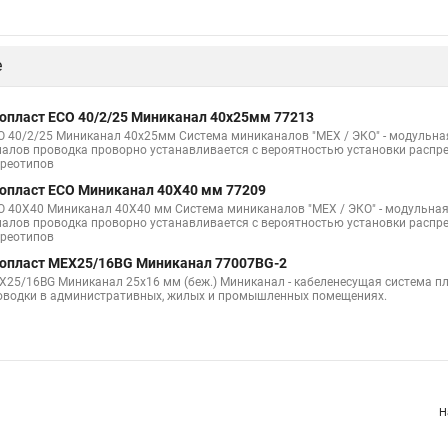
е
опласт ECO 40/2/25 Миниканал 40х25мм 77213
O 40/2/25 Миниканал 40х25мм Система миниканалов "МЕХ / ЭКО" - модульная
налов проводка проворно устанавливается с вероятностью установки распред
ереотипов
опласт ECO Миниканал 40Х40 мм 77209
O 40Х40 Миниканал 40Х40 мм Система миниканалов "МЕХ / ЭКО" - модульная.
налов проводка проворно устанавливается с вероятностью установки распред
ереотипов
опласт MEX25/16BG Миниканал 77007BG-2
X25/16BG Миниканал 25х16 мм (беж.) Миниканал - кабеленесущая система 
оводки в административных, жилых и промышленных помещениях.
Н