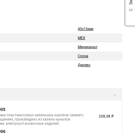
40х16мм
MEX
Миниканал
Сосна
Дерево
005
тема пластмассовых кабельных коробов свежего
228,38 ₽
щениях, произведено из кабель-каналов
ажа электроустановочных изделий.
006