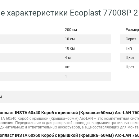
е характеристики Ecoplast 77008P-2
200 см
Размер
10 см
Серия
10 см
Тип
4 кг
Цвет
шт
Цвет
1
ы
опласт INSTA 60х40 Короб с крышкой (Крышка=60мм) Arc-LAN 76
STA 60х40 Короб с крышкой (Крышка=60мм) Arc-LAN – это компетентная сис
коления. Передназначена для раскрытой проводки в административных поме
единительных и ответвительных аксессуаров, а еще составляющих для монт
опласт INSTA 60х60 Короб с крышкой (Крышка=60мм) Arc-LAN 76