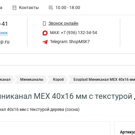
а
Контакты
10.00 - 18.00
-41
Звонок онлайн
MAX: +7 (936) 132-34-54
онок
p.ru
Telegram: ShopMSK7
 канал
Миниканалы
Короб
Ecoplast Миниканал МЕХ 40х16 мм с
иниканал МЕХ 40х16 мм с текстурой
л 40х16 мм с текстурой дерева (сосна)
Артику