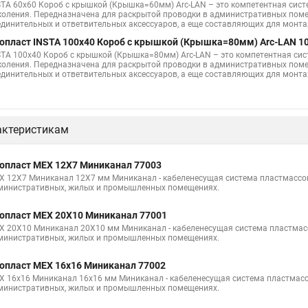
STA 60х60 Короб с крышкой (Крышка=60мм) Arc-LAN – это компетентная сис
коления. Передназначена для раскрытой проводки в административных поме
единительных и ответвительных аксессуаров, а еще составляющих для монт
опласт INSTA 100x40 Короб с крышкой (Крышка=80мм) Arc-LAN 1
STA 100x40 Короб с крышкой (Крышка=80мм) Arc-LAN – это компетентная си
коления. Передназначена для раскрытой проводки в административных поме
единительных и ответвительных аксессуаров, а еще составляющих для монт
актеристикам
опласт MEX 12Х7 Миниканал 77003
X 12Х7 Миниканал 12Х7 мм Миниканал - кабеленесущая система пластмассо
министративных, жилых и промышленных помещениях.
опласт MEX 20Х10 Миниканал 77001
X 20Х10 Миниканал 20Х10 мм Миниканал - кабеленесущая система пластмас
министративных, жилых и промышленных помещениях.
опласт MEX 16х16 Миниканал 77002
X 16х16 Миниканал 16х16 мм Миниканал - кабеленесущая система пластмас
министративных, жилых и промышленных помещениях.