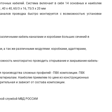
оточных кабелей. Система включает в себя 14 основных и наиболее
1, 40 х 40, 60/3 х 16, 75/3 х 20 мм
каналов проводка быстро монтируется с возможностью установки
 различными кабель-каналами и коробами больших сечений в
и, а так же различными модулями: коробками, адаптерами,
можность многократно проводить открывание и закрывание кабель-
ля производства сложных профилей - ПВХ композиции. ПВХ
материалам. Наиболее приемлем по цене из конструкционных
ительная и зависит от состава композиции.
рной службой МВД РОССИИ