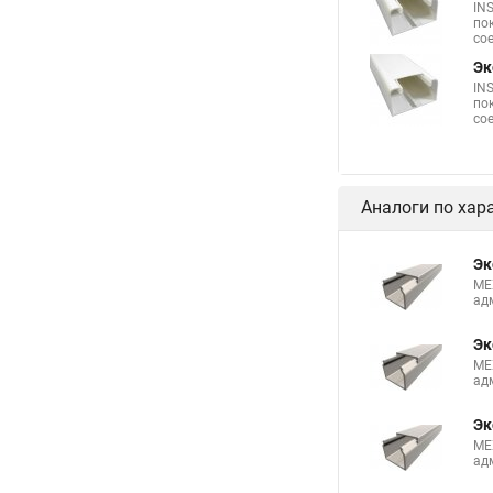
IN
по
со
Эк
IN
по
со
Аналоги по хар
Эк
ME
ад
Эк
ME
ад
Эк
ME
ад