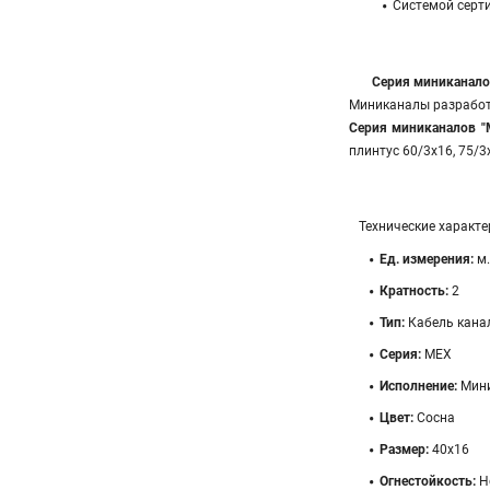
Системой серт
Серия миниканало
Миниканалы разработа
Серия миниканалов 
плинтус 60/3х16, 75/
Технические характе
Ед. измерения:
м.
Кратность:
2
Тип:
Кабель кана
Серия:
MEX
Исполнение:
Мин
Цвет:
Сосна
Размер:
40х16
Огнестойкость:
Н