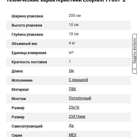
200 см
Ширина упаковки
10 см
Высота упаковки
10 см
Глубина упаковки
Задать вопрос
4 кг
Объемный вес
шт
Единица измерения
1
Кратность поставки
2м
Длина
С крышкой
Исполнение
ПВХ
Материал
Потолочный
Монтаж
25х16
Размер
25Х16мм
Размер
Да
Самозатухающий
MEX
Серия