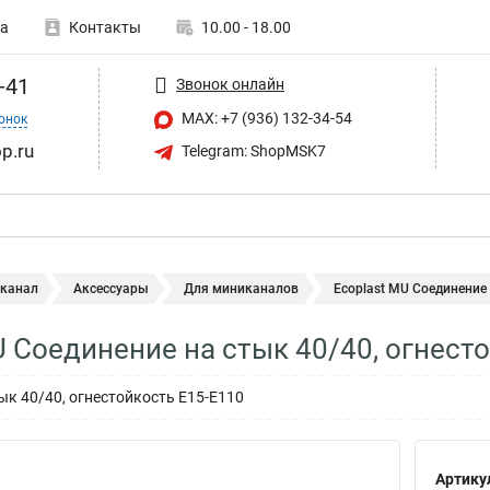
а
Контакты
10.00 - 18.00
-41
Звонок онлайн
MAX: +7 (936) 132-34-54
онок
p.ru
Telegram: ShopMSK7
 канал
Аксессуары
Для миниканалов
Ecoplast MU Соединение 
U Соединение на стык 40/40, огнест
ык 40/40, огнестойкость E15-E110
Артику