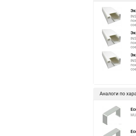
Эк
IN
по
со
Эк
IN
по
со
Эк
IN
по
со
Аналоги по хар
Ec
MU
Ec