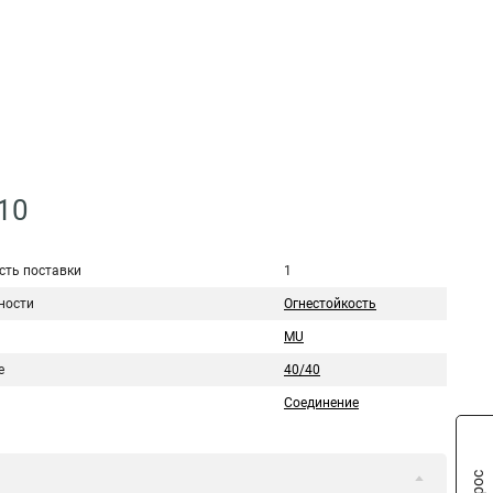
10
сть поставки
1
ности
Огнестойкость
MU
е
40/40
Соединение