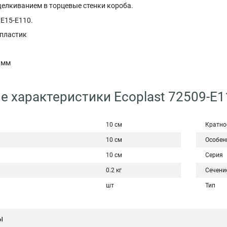
елкиванием в торцевые стенки короба.
 E15-E110.
 пластик
 мм
е характеристики Ecoplast 72509-E1
10 см
Кратно
10 см
Особен
10 см
Серия
0.2 кг
Сечени
шт
Тип
ы