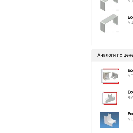
MU
Ec
MU
Аналоги по цен
Ec
MF
Ec
RM
Ec
MI