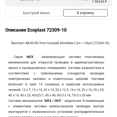
1 064,56 ₽
Быстрый заказ
В корзину
Описание Ecoplast 72309-10
Экопласт ML40/40 Угол плоский 40х40мм (1уп = 10шт) (72309-10)
Серия
МЕХ
- кабеленесущая система пластиковых
миниканалов для открытой проводки в административных,
жилых и промышленных помещениях. Система разработана в
соответствии с требованиями стандартов проводки
электрических силовых и слаботочных кабелей. Система
включает в себя 14 основных и наиболее используемых
сечений: 12 х 7, 15 х 10, 20 х 10, 20 х 12.5, 16 х 16, 25 х 16, 25 х 25,
40 х 16, 40 х 25, 45х25/1, 40 х 40, 60/3 х 16, 75/3 х 20 мм
Система миниканалов
"МЕХ / ЭКО"
- модульная. В комбинации
с элементами системы кабель-каналов проводка быстро
монтируется с возможностью установки распределительных