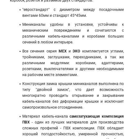
коробок, розеток и разъемов двух стандартов:
"евростандарт" с диаметром между посадочными
винтами 60мм и стандарт 45*45мм.
Миниканалы удобны в установке, устойчивы к
механическим повреждениям и сочетаются с
различными кабель-каналами и коробами больших
сечений в любом интерьере.
Все сечения серия
МЕХ
и
ЭКО
комплектуется углами,
тройниками, заглушками, переходниками, а так же
различными модулями: коробками, адаптерами,
розетками, выключателями и другими необходимыми
на рабочем месте элементами.
Конструкция замка крышки миниканалов выполнена по
типу "двойной замок", что дает возможность
многократно проводить открывание и закрывание
кабель-каналов без деформации крышки и исключает
самопроизвольное отсоединение.
Материал кабель-канала
самозатухающая композиция
ПВХ
- один из лучших материалов для производства
сложных профилей - ПВХ композиции. ПВХ обладает
хорошей погодостойкостью, умеренной прочностью,