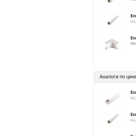
Ec
U-
Ec
RN
Аналоги по цен
Ec
U-
Ec
U-