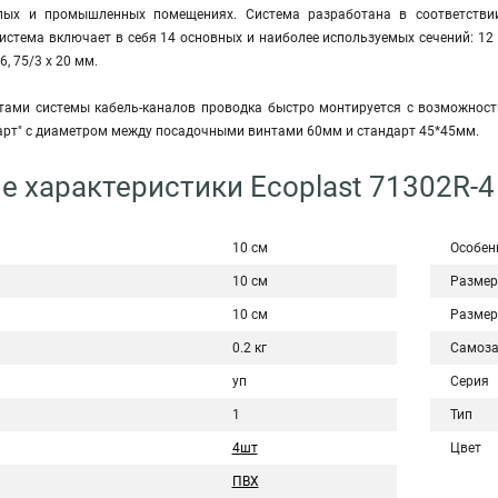
лых и промышленных помещениях. Система разработана в соответствии
тема включает в себя 14 основных и наиболее используемых сечений: 12 х 7, 15 
16, 75/3 х 20 мм.
тами системы кабель-каналов проводка быстро монтируется с возможност
дарт" с диаметром между посадочными винтами 60мм и стандарт 45*45мм.
е характеристики Ecoplast 71302R-4
10 см
Особен
10 см
Размер
10 см
Размер
0.2 кг
Самоз
уп
Серия
1
Тип
4шт
Цвет
ПВХ