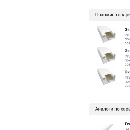
Похожие товар
Эк
IN
по
со
Эк
IN
по
со
Эк
IN
по
со
Аналоги по хар
Ec
U-