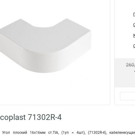
260
coplast 71302R-4
 Угол плоский 16х16мм ст.TIA, (1уп = 4шт), (71302R-4), кабеленесу