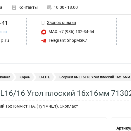
а
Контакты
10.00 - 18.00
-41
Звонок онлайн
MAX: +7 (936) 132-34-54
онок
p.ru
Telegram: ShopMSK7
 канал
Короб
U-LITE
Ecoplast RNL16/16 Угол плоский 16х16мм
NL16/16 Угол плоский 16х16мм 7130
й 16х16мм ст.TIA, (1уп = 4шт), Экопласт
Артику