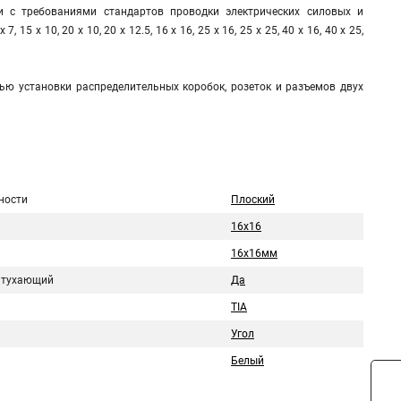
 с требованиями стандартов проводки электрических силовых и
х 10, 20 х 10, 20 х 12.5, 16 х 16, 25 х 16, 25 х 25, 40 х 16, 40 х 25,
ью установки распределительных коробок, розеток и разъемов двух
ности
Плоский
16x16
16х16мм
атухающий
Да
TIA
Угол
Белый