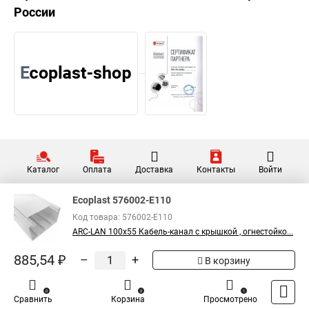
России
Каталог
Оплата
Доставка
Контакты
Войти
Ecoplast 576002-E110
Код товара: 576002-E110
ARC-LAN 100х55 Кабель-канал с крышкой , огнестойко...
885,54 ₽
–
+
В корзину
0
0
1
Сравнить
Корзина
Просмотрено