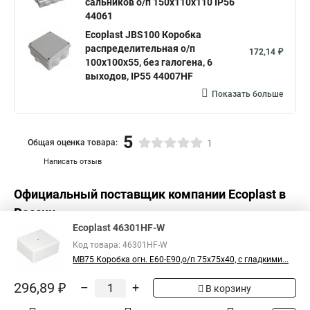
сальников о/п 150х110х110 IP56
44061
Ecoplast JBS100 Коробка
распределительная о/п
172,14 ₽
100х100х55, без галогена, 6
выходов, IP55 44007HF
Показать больше
5
Общая оценка товара:
1
Написать отзыв
Официальный поставщик компании
Ecoplast
в
России
Ecoplast 46301HF-W
Код товара: 46301HF-W
MB75 Коробка огн. E60-E90,о/п 75х75х40, с гладкими...
296,89 ₽
–
+
В корзину