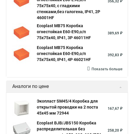
356,32 ₽
75х75х40, с гладкими
стенками,без галогена, IP41, 2P
46001HF
Ecoplast MB75 Коробка
огнестойкая E60-E90,о/п
389,69 ₽
75х75х40, IP41, 3P 46011HF
Ecoplast MB75 Коробка
огнестойкая E60-E90,о/п
392,83 ₽
75х75х40, IP41, 4P 46021HF
Показать больше
Аналоги по цене
Экопласт SM45/4 Коробка для
открытой проводки на 2 поста
167,67 ₽
45х45 мм 72944
Ecoplast BJB/JBS150 Коробка
распределительная без
258,20 ₽