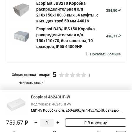
Ecoplast JBS210 Коробка
распределительная о/п
384,50 ₽
210х150х100, 8 вых., 4 муфты, с
вых. для труб 50 мм 44016
Ecoplast BJB/JBS150 Коробка
распределительная о/п
436,11 ₽
150х110х70, без галогена, 10
выходов, IP55 44009HF
Показать больше
5
Общая оценка товара:
1
Написать отзыв
Официальный поставщик компании
Ecoplast
в
Ecoplast 46243HF-W
России
Код товара: 46243HF-W
MB145 Коробка огн. E60-E90,о/п 145х75х40, с гладки...
759,57 ₽
–
+
В корзину