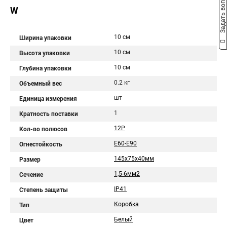
Задать вопрос
W
10 см
Ширина упаковки
10 см
Высота упаковки
10 см
Глубина упаковки
0.2 кг
Объемный вес
шт
Единица измерения
1
Кратность поставки
12Р
Кол-во полюсов
E60-E90
Огнестойкость
145х75х40мм
Размер
1,5-6мм2
Сечение
IP41
Степень защиты
Коробка
Тип
Белый
Цвет