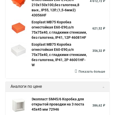
4 612,72 ₽
210х150х100,без галогена,8
вых., IP55, 12P, (1,5-6мм2)
43056HF
Ecoplast MB75 Коробка
огнестойкая E60-E90,о/п
621,52 ₽
75х75х40, с гладкими стенками,
без галогена, IP41, 12P 46081HF
Ecoplast MB75 Коробка
огнестойкая E60-E90,о/п
356,32 ₽
75х75х40, с гладкими стенками,
без галогена, IP41, 2P 46001HF-
W
Показать больше
Аналоги по цене
Экопласт SM45/6 Коробка для
открытой проводки на 3 поста
386,62 ₽
45х45 мм 72946