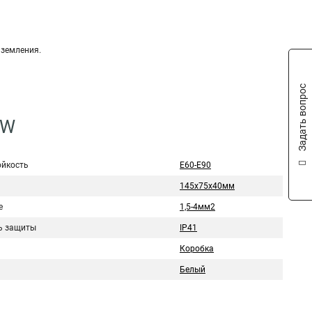
аземления.
Задать вопрос
-W
ойкость
E60-E90
145х75х40мм
е
1,5-4мм2
ь защиты
IP41
Коробка
Белый