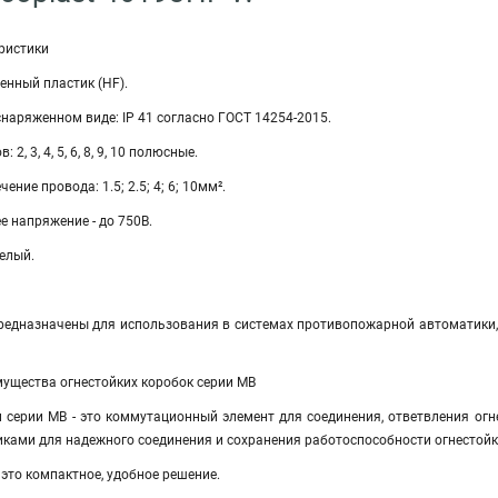
ристики
генный пластик (HF).
снаряженном виде: IP 41 согласно ГОСТ 14254-2015.
2, 3, 4, 5, 6, 8, 9, 10 полюсные.
ение провода: 1.5; 2.5; 4; 6; 10мм².
е напряжение - до 750В.
белый.
я
редназначены для использования в системах противопожарной автоматики, 
мущества огнестойких коробок серии МВ
и серии МВ - это коммутационный элемент для соединения, ответвления огн
ами для надежного соединения и сохранения работоспособности огнестойко
 это компактное, удобное решение.