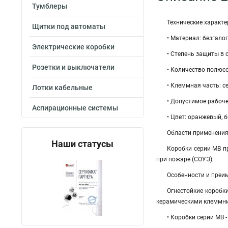
Тумблеры
Технические характе
Щитки под автоматы
• Материал: безгало
Электрические коробки
• Степень защиты в 
Розетки и выключатели
• Количество полюсов: 
• Клеммная часть: cеч
Лотки кабельные
• Допустимое рабоче
Аспирационные системы
• Цвет: оранжевый, 
Области применени
Наши статусы
Коробки серии МВ п
при пожаре (СОУЭ).
Особенности и преи
Огнестойкие коробк
керамическими клеммник
• Коробки серии МВ -