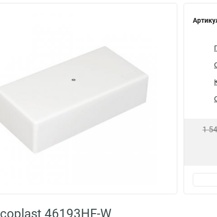
Артику
1 5
coplast 46193HF-W