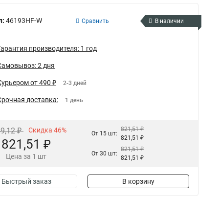
л:
46193HF-W
Сравнить
В наличии
Гарантия производителя: 1 год
Самовывоз: 2 дня
Курьером от 490 ₽
2-3 дней
Срочная доставка:
1 день
821,51 ₽
49,12 ₽
Скидка 46%
От 15 шт:
821,51 ₽
821,51 ₽
821,51 ₽
От 30 шт:
Цена за 1 шт
821,51 ₽
Быстрый заказ
В корзину