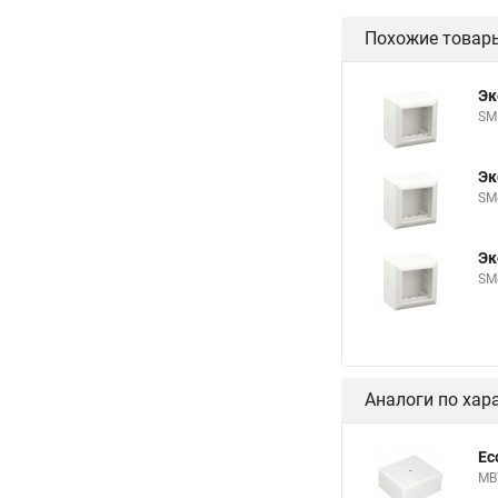
Похожие товар
Эк
SM
Эк
SM
Эк
SM
Аналоги по хар
Ec
MB7