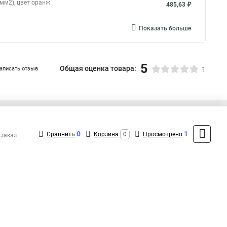
,5мм2), цвет оранж
485,63 ₽
Показать больше
5
Общая оценка товара:
аписать отзыв
1
+7 (495) 432-41-41
Контакты
0
1
Сравнить
Корзина
0
Просмотрено
 заказ
MAX: +7 (936) 132-34-54
ShopMSK7
(Круглосуточно)
info@ecoplast-shop.ru
Форма обратной связи