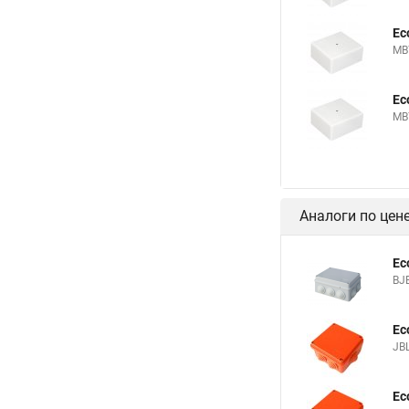
Ec
MB7
Ec
MB7
Аналоги по цен
Ec
BJ
Ec
JBL
Ec