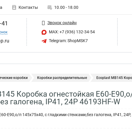
а
Контакты
10.00 - 18.00
-41
Звонок онлайн
MAX: +7 (936) 132-34-54
онок
p.ru
Telegram: ShopMSK7
ические коробки
Коробки распределительные
Ecoplast MB145 Коро
B145 Коробка огнестойкая E60-E90,о
ез галогена, IP41, 24P 46193HF-W
60-E90,о/п 145х75х40, с гладкими стенками,без галогена, IP41, 24P,