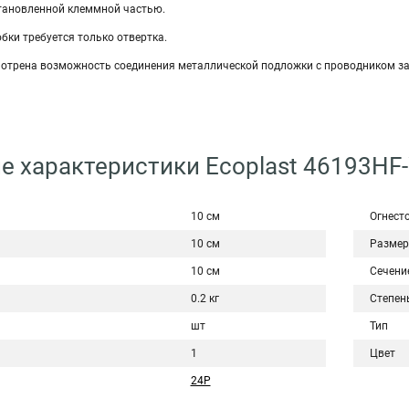
становленной клеммной частью.
обки требуется только отвертка.
смотрена возможность соединения металлической подложки с проводником з
е характеристики Ecoplast 46193HF
10 см
Огнест
10 см
Размер
10 см
Сечени
0.2 кг
Степен
шт
Тип
1
Цвет
24Р