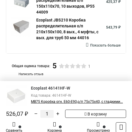
распределительная о/п
425,37 ₽
150х110х70, 10 выходов, IP55
44009
Ecoplast JBS210 Коробка
распределительная о/п
543,79 ₽
210х150х100, 8 вых., 4 муфты, с
вых. для труб 50 мм 44016
Показать больше
5
Общая оценка товара:
1
Написать отзыв
Официальный поставщик компании
Ecoplast
в
Ecoplast 46141HF-W
России
Код товара: 46141HF-W
MB75 Коробка огн. E60-E90,о/п 75х75х40, с гладкими...
526,07 ₽
–
+
В корзину
0
0
1
Сравнить
Корзина
Просмотрено