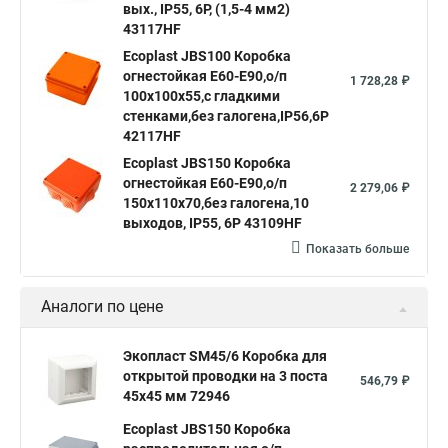
вых., IP55, 6P, (1,5-4 мм2)
43117HF
Ecoplast JBS100 Коробка
огнестойкая E60-E90,о/п
1 728,28 ₽
100х100х55,с гладкими
стенками,без галогена,IP56,6P
42117HF
Ecoplast JBS150 Коробка
огнестойкая E60-E90,о/п
2 279,06 ₽
150х110х70,без галогена,10
выходов, IP55, 6P 43109HF
Показать больше
Аналоги по цене
Экопласт SM45/6 Коробка для
открытой проводки на 3 поста
546,79 ₽
45х45 мм 72946
Ecoplast JBS150 Коробка