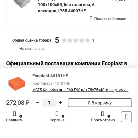
172,14 ₽
100х100х55, без галогена, 6
выходов, IP55 44007HF
Показать больше
5
Общая оценка товара:
1
Написать отзыв
Официальный поставщик компании
Ecoplast
в
России
Ecoplast 46101HF
Код товара: 46101HF
MB75 Коробка огн. E60-E90,о/п 75х75х40, с гладкими...
272,08 ₽
–
+
В корзину
0
0
1
Сравнить
Корзина
Просмотрено