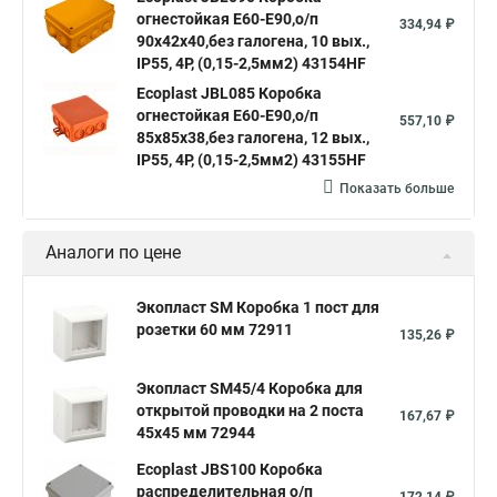
огнестойкая E60-E90,о/п
334,94 ₽
90х42х40,без галогена, 10 вых.,
IP55, 4P, (0,15-2,5мм2) 43154HF
Ecoplast JBL085 Коробка
огнестойкая E60-E90,о/п
557,10 ₽
85х85х38,без галогена, 12 вых.,
IP55, 4P, (0,15-2,5мм2) 43155HF
Показать больше
Аналоги по цене
Экопласт SM Коробка 1 пост для
розетки 60 мм 72911
135,26 ₽
Экопласт SM45/4 Коробка для
открытой проводки на 2 поста
167,67 ₽
45х45 мм 72944
Ecoplast JBS100 Коробка
распределительная о/п