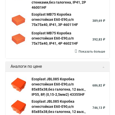
стенками,без галогена, IP41, 2P
46001HF
Ecoplast MB75 Коробка
огнестойкая E60-E90,о/п
389,69 ₽
75х75х40, IP41, 3P 46011HF
Ecoplast MB75 Коробка
огнестойкая E60-E90,о/п
392,83 ₽
75х75х40, IP41, 4P 46021HF
Показать больше
Аналоги по цене
Ecoplast JBL085 Коробка
огнестойкая E60-E90,о/п
686,82 ₽
85х85х38,без галогена, 12 вых.,
IP55, 8P, (0,15-2,5мм2) 43355HF
Ecoplast JBL085 Коробка
огнестойкая E60-E90,о/п
746,13 ₽
85х85х38,без галогена, 12 вых.,