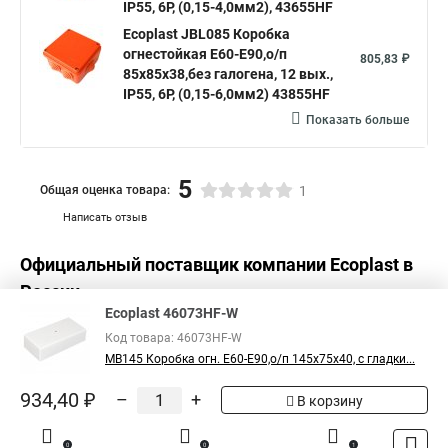
IP55, 6P, (0,15-4,0мм2), 43655HF
Ecoplast JBL085 Коробка
огнестойкая E60-E90,о/п
805,83 ₽
85х85х38,без галогена, 12 вых.,
IP55, 6P, (0,15-6,0мм2) 43855HF
Показать больше
5
Общая оценка товара:
1
Написать отзыв
Официальный поставщик компании
Ecoplast
в
России
Ecoplast 46073HF-W
Код товара: 46073HF-W
MB145 Коробка огн. E60-E90,о/п 145х75х40, с гладки...
934,40 ₽
–
+
В корзину
0
0
1