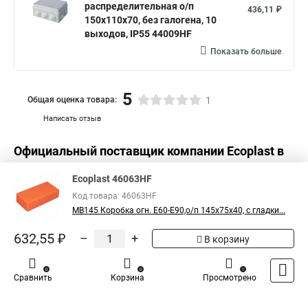
распределительная о/п
436,11 ₽
150х110х70, без галогена, 10
выходов, IP55 44009HF
Показать больше
5
Общая оценка товара:
1
Написать отзыв
Официальный поставщик компании
Ecoplast
в
России
Ecoplast 46063HF
Код товара: 46063HF
MB145 Коробка огн. E60-E90,о/п 145х75х40, с гладки...
632,55 ₽
–
+
В корзину
0
0
1
Сравнить
Корзина
Просмотрено