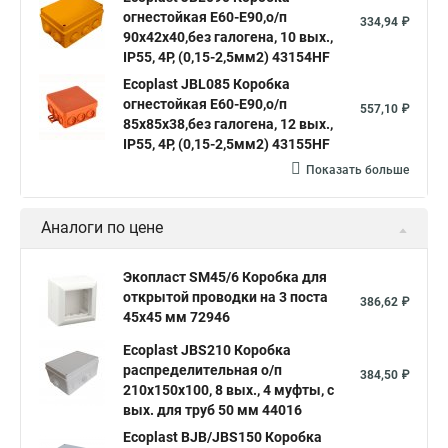
огнестойкая E60-E90,о/п
334,94 ₽
90х42х40,без галогена, 10 вых.,
IP55, 4P, (0,15-2,5мм2) 43154HF
Ecoplast JBL085 Коробка
огнестойкая E60-E90,о/п
557,10 ₽
85х85х38,без галогена, 12 вых.,
IP55, 4P, (0,15-2,5мм2) 43155HF
Показать больше
Аналоги по цене
Экопласт SM45/6 Коробка для
открытой проводки на 3 поста
386,62 ₽
45х45 мм 72946
Ecoplast JBS210 Коробка
распределительная о/п
384,50 ₽
210х150х100, 8 вых., 4 муфты, с
вых. для труб 50 мм 44016
Ecoplast BJB/JBS150 Коробка