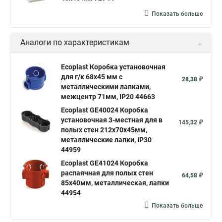
Показать больше
Аналоги по характеристикам
Ecoplast Коробка установочная
для г/к 68x45 мм с
28,38 ₽
металлическими лапками,
межцентр 71мм, IP20 44663
Ecoplast GE40024 Коробка
установочная 3-местная для в
145,32 ₽
полых стен 212х70х45мм,
металлические лапки, IP30
44959
Ecoplast GE41024 Коробка
распаячная для полых стен
64,58 ₽
85х40мм, металлическая, лапки
44954
Показать больше