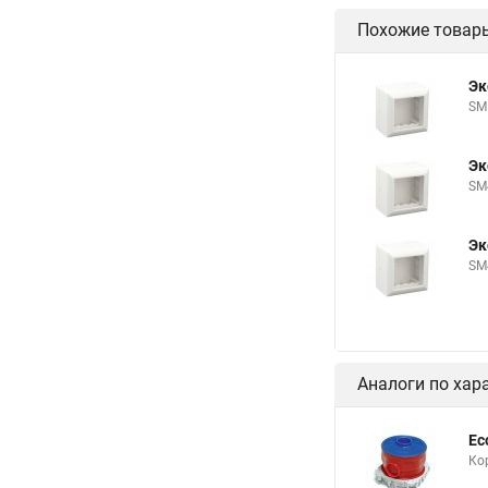
Похожие товар
Эк
SM
Эк
SM
Эк
SM
Аналоги по хар
Ec
Ко