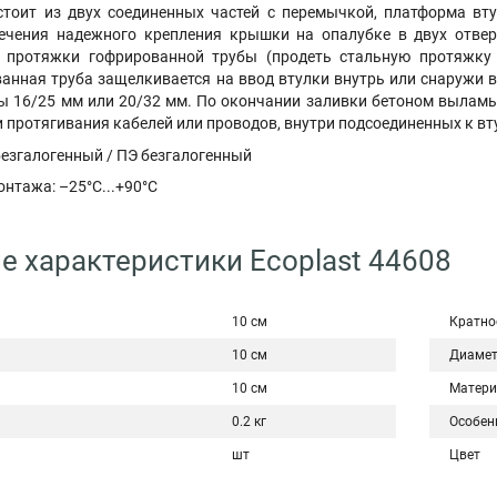
стоит из двух соединенных частей с перемычкой, платформа вт
ечения надежного крепления крышки на опалубке в двух отвер
й протяжки гофрированной трубы (продеть стальную протяжку
ванная труба защелкивается на ввод втулки внутрь или снаружи 
ы 16/25 мм или 20/32 мм. По окончании заливки бетоном выламы
и протягивания кабелей или проводов, внутри подсоединенных к в
безгалогенный / ПЭ безгалогенный
онтажа: –25°C...+90°С
е характеристики Ecoplast 44608
10 см
Кратно
10 см
Диаме
10 см
Матери
0.2 кг
Особен
шт
Цвет