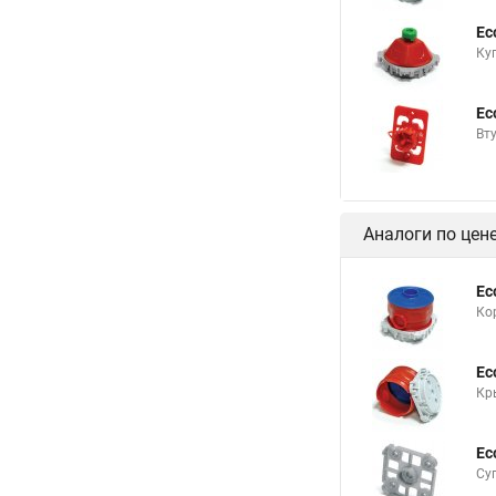
Ec
Ку
Ec
Вт
Аналоги по цен
Ec
Ко
Ec
Кр
Ec
Су