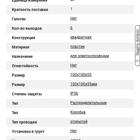
Единица измерения
1
Кратность поставки
Нет
Галоген
6
Кол-во выходов
Задать вопрос
квадратная
Конструкция
пластик
Материал
для электропроводки
Назначение
Нет
Огнестойкость
100х100х55
Размер
100х100х55мм
Размер
IP56
Степень защиты
Распределительные
Тип
Коробка
Тип
открытой
Тип проводки
Нет
Установка в грунт