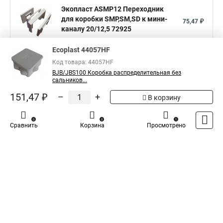
Экопласт ASMP12 Переходник
для коробки SMP,SM,SD к мини-
75,47 ₽
каналу 20/12,5 72925
Показать больше
Ecoplast 44057HF
Код товара: 44057HF
BJB/JBS100 Коробка распределительная без
5
Общая оценка товара:
1
сальников...
Написать отзыв
151,47 ₽
–
+
В корзину
Официальный поставщик компании
Ecoplast
в
0
0
1
Сравнить
Корзина
Просмотрено
России