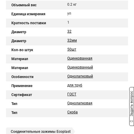
0.2 кг
Объемный вес
уп
Единица измерения
1
Кратность поставки
32
Диаметр
32мм
Диаметр
50шт
Кол-во штук
Оцинкованная
Материал
Оцинкованный
Материал
Однолапковый
Особенности
для труб
Применение
Задать вопрос
ГОСТ
Сертификат
Однолапковая
Тип
Скоба
Тип
Соединительные зажимы Ecoplast