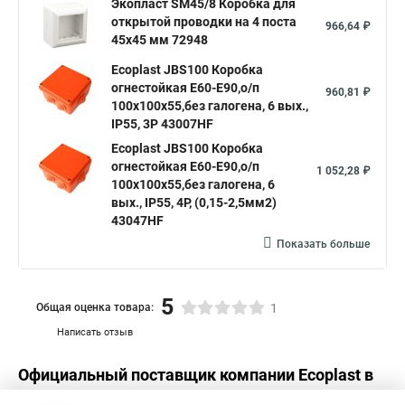
Экопласт SM45/8 Коробка для
открытой проводки на 4 поста
966,64 ₽
45х45 мм 72948
Ecoplast JBS100 Коробка
огнестойкая E60-E90,о/п
960,81 ₽
100х100х55,без галогена, 6 вых.,
IP55, 3P 43007HF
Ecoplast JBS100 Коробка
огнестойкая E60-E90,о/п
1 052,28 ₽
100х100х55,без галогена, 6
вых., IP55, 4P, (0,15-2,5мм2)
43047HF
Показать больше
5
Общая оценка товара:
1
Написать отзыв
Официальный поставщик компании
Ecoplast
в
России