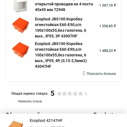
открытой проводки на 4 поста
1 367,10 ₽
45х45 мм 72948
Ecoplast JBS100 Коробка
огнестойкая E60-E90,о/п
1 358,85 ₽
100х100х55,без галогена, 6
вых., IP55, 3P 43007HF
Ecoplast JBS100 Коробка
огнестойкая E60-E90,о/п
1 488,23 ₽
100х100х55,без галогена, 6
вых., IP55, 4P, (0,15-2,5мм2)
43047HF
Показать больше
5
Общая оценка товара:
1
Написать отзыв
Официальный поставщик компании
Ecoplast
в
Ecoplast 42147HF
России