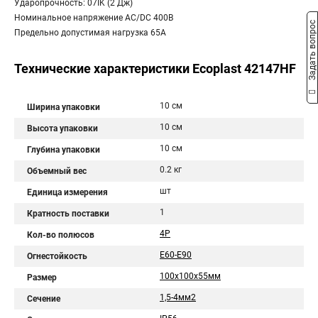
Ударопрочность: 07IK (2 Дж)
Номинальное напряжение AC/DC 400В
Задать вопрос
Предельно допустимая нагрузка 65A
Технические характеристики Ecoplast 42147HF
10 см
Ширина упаковки
10 см
Высота упаковки
10 см
Глубина упаковки
0.2 кг
Объемный вес
шт
Единица измерения
1
Кратность поставки
4Р
Кол-во полюсов
E60-E90
Огнестойкость
100х100х55мм
Размер
1,5-4мм2
Сечение