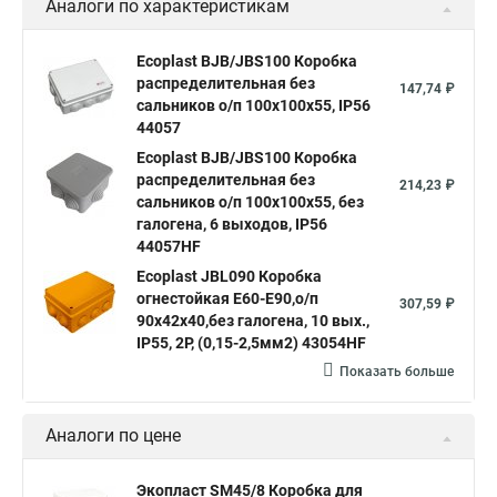
Аналоги по характеристикам
Ecoplast BJB/JBS100 Коробка
распределительная без
147,74 ₽
сальников о/п 100х100х55, IP56
44057
Ecoplast BJB/JBS100 Коробка
распределительная без
214,23 ₽
сальников о/п 100х100х55, без
галогена, 6 выходов, IP56
44057HF
Ecoplast JBL090 Коробка
огнестойкая E60-E90,о/п
307,59 ₽
90х42х40,без галогена, 10 вых.,
IP55, 2P, (0,15-2,5мм2) 43054HF
Показать больше
Аналоги по цене
Экопласт SM45/8 Коробка для