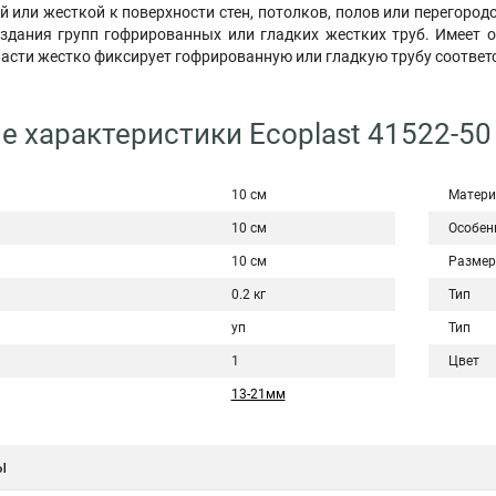
 или жесткой к поверхности стен, потолков, полов или перегород
оздания групп гофрированных или гладких жестких труб. Имеет 
асти жестко фиксирует гофрированную или гладкую трубу соответс
е характеристики Ecoplast 41522-50
10 см
Матери
10 см
Особен
10 см
Размер
0.2 кг
Тип
уп
Тип
1
Цвет
13-21мм
ы