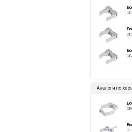
Ec
CF
Ec
CF
Ec
CF
Аналоги по хар
Ec
CF
Ec
СT