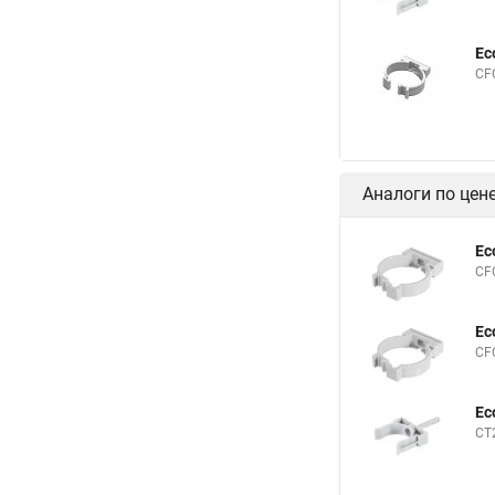
Ec
CF
Аналоги по цен
Ec
CF
Ec
CF
Ec
СT