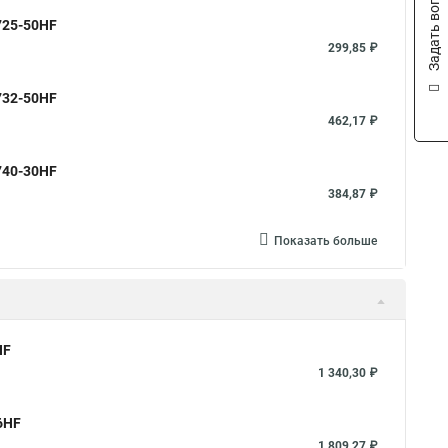
Задать вопрос
1725-50HF
299,85 ₽
1732-50HF
462,17 ₽
1740-30HF
384,87 ₽
Показать больше
HF
1 340,30 ₽
6HF
1 809,27 ₽