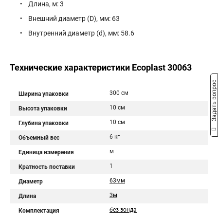
• Длина, м: 3
• Внешний диаметр (D), мм: 63
• Внутренний диаметр (d), мм: 58.6
Технические характеристики Ecoplast 30063
Задать вопрос
300 см
Ширина упаковки
10 см
Высота упаковки
10 см
Глубина упаковки
6 кг
Объемный вес
м
Единица измерения
1
Кратность поставки
63мм
Диаметр
3м
Длина
без зонда
Комплектация