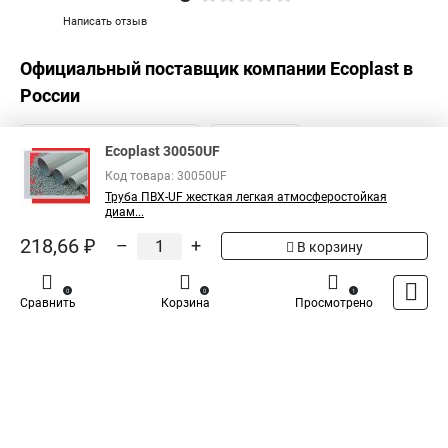
Написать отзыв
Официальный поставщик компании
Ecoplast
в
России
Ecoplast 30050UF
Код товара: 30050UF
Труба ПВХ-UF жесткая легкая атмосферостойкая
диам...
218,66 ₽
–
+
В корзину
0
0
1
Сравнить
Корзина
Просмотрено
Каталог
Оплата
Доставка
Контакты
Войти