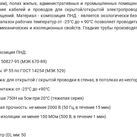
кам), полах жилых, административных и промышленных помещени
ения кабелей и проводов для скрытой/открытой электропрово
ений. Материал - композиция ПНД - является экологически бе
апазон рабочих температур от -25°С до + 90°С позволяет проводи
 механических и изоляционных свойств. Гладкие трубы производятс
позиция ПНД
 50827-95 (МЭК 670-89)
: IP 55 по ГОСТ 14254 (МЭК 529)
а: для открытой / скрытой проводки в стенах, в потолках из несг
нтажа: от -25°С до +90°С
ше 750Н на 5см при 20°С (тяжелая серия)
 прочность: не менее 2000 В (50 Гц, в течение 15 мин)
золяции: не менее 100 МОм (500 В, в течение 1 мин)
р (D), мм: 50