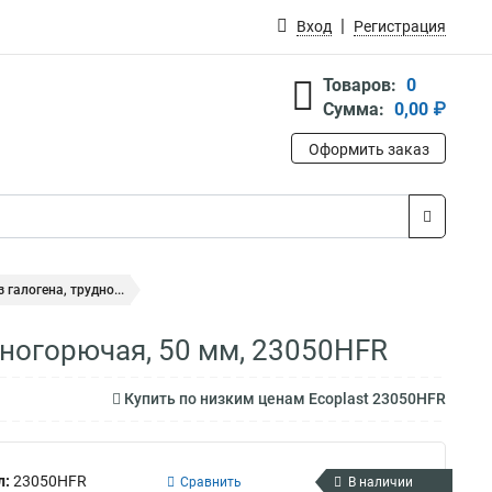
Вход
Регистрация
Товаров:
0
Сумма:
0,00 ₽
Оформить заказ
 галогена, трудно...
удногорючая, 50 мм, 23050HFR
Купить по низким ценам Ecoplast 23050HFR
л:
23050HFR
Сравнить
В наличии