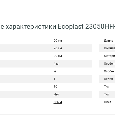
я
е характеристики Ecoplast 23050HF
50 см
Длина
20 см
Компле
20 см
Матери
4 кг
Особен
м
Особен
1
Серия
50
Тип
Нет
Тип
50мм
Цвет