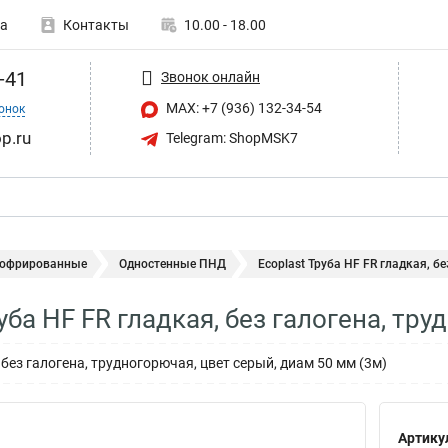
а
Контакты
10.00 - 18.00
-41
Звонок онлайн
MAX: +7 (936) 132-34-54
онок
p.ru
Telegram: ShopMSK7
гофрированные
Одностенные ПНД
Ecoplast Труба HF FR гладкая, без
уба HF FR гладкая, без галогена, тр
 без галогена, трудногорючая, цвет серый, диам 50 мм (3м)
Артику