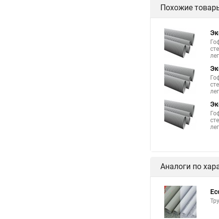
Похожие товар
Эк
Го
ст
лег
Эк
Го
ст
лег
Эк
Го
ст
лег
Аналоги по хар
Ec
Тру