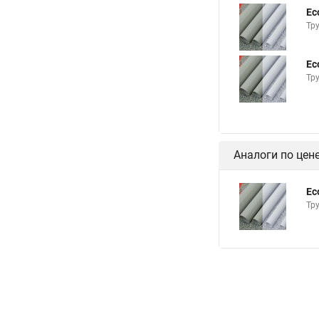
Ec
Тру
Ec
Тру
Аналоги по цен
Ec
Тру