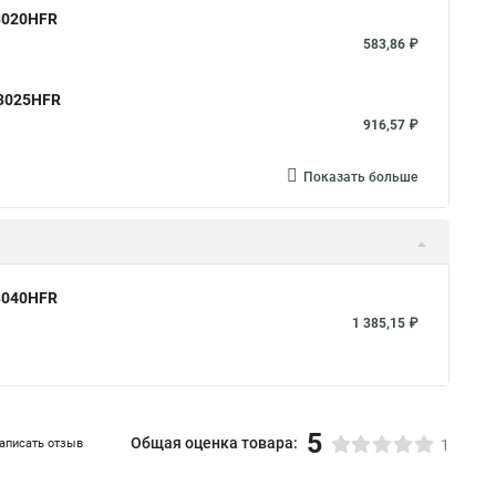
23020HFR
583,86 ₽
23025HFR
916,57 ₽
Показать больше
23040HFR
1 385,15 ₽
5
Общая оценка товара:
аписать отзыв
1