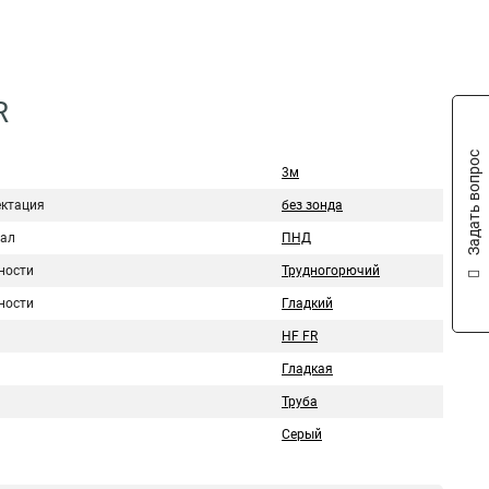
R
Задать вопрос
3м
ктация
без зонда
ал
ПНД
ности
Трудногорючий
ности
Гладкий
HF FR
Гладкая
Труба
Серый