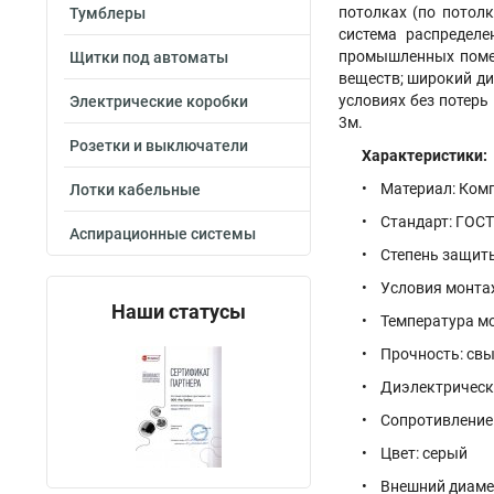
потолках (по потол
Тумблеры
система распредел
промышленных помещ
Щитки под автоматы
веществ; широкий ди
условиях без потерь
Электрические коробки
3м.
Розетки и выключатели
Характеристики:
• Материал: Ком
Лотки кабельные
• Стандарт: ГОСТ
Аспирационные системы
• Степень защиты
• Условия монтаж
Наши статусы
• Температура мо
• Прочность: свы
• Диэлектрическая
• Сопротивление и
• Цвет: серый
• Внешний диамет