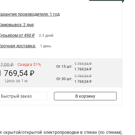
Гарантия производителя: 1 год
Самовывоз: 2 дня
Курьером от 490 ₽
2-3 дней
Срочная доставка:
1 день
1 769,54 ₽
27,00 ₽
Скидка 51%
От 15 шт:
1 769,54 ₽
1 769,54 ₽
1 769,54 ₽
От 30 шт:
Цена за 1 м
1 769,54 ₽
Быстрый заказ
В корзину
я скрытой/открытой электропроводки в стенах (по стенам),