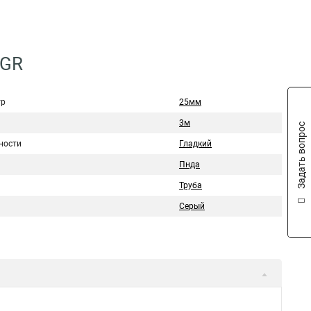
-GR
тр
25мм
3м
Задать вопрос
ности
Гладкий
Пнда
Труба
Серый