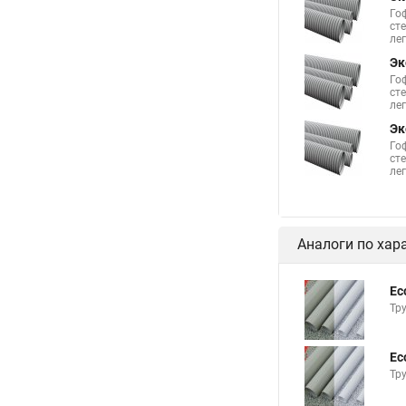
Го
ст
лег
Эк
Го
ст
лег
Эк
Го
ст
лег
Аналоги по хар
Ec
Тру
Ec
Тру