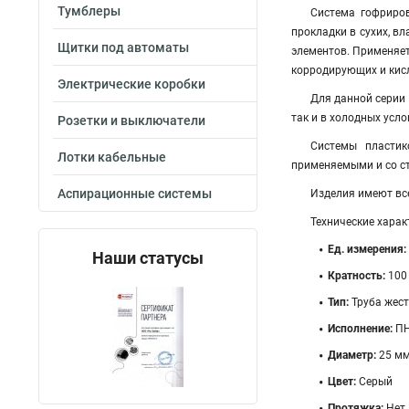
Тумблеры
Система гофриро
прокладки в сухих, в
Щитки под автоматы
элементов. Применяет
корродирующих и кисл
Электрические коробки
Для данной серии 
так и в холодных усл
Розетки и выключатели
Системы пластик
Лотки кабельные
применяемыми и со с
Аспирационные системы
Изделия имеют вс
Технические харак
Ед. измерения:
Наши статусы
Кратность:
100
Тип:
Труба жес
Исполнение:
П
Диаметр:
25 м
Цвет:
Серый
Протяжка:
Нет