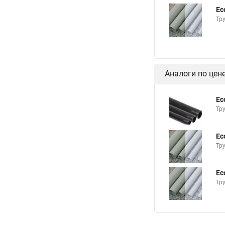
Ec
Тру
Аналоги по цен
Ec
Тр
Ec
Тру
Ec
Тру