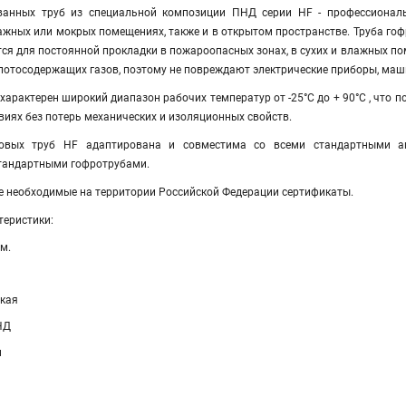
ванных труб из специальной композиции ПНД серии HF - профессиональ
лажных или мокрых помещениях, также и в открытом пространстве. Труба гоф
ся для постоянной прокладки в пожароопасных зонах, в сухих и влажных по
отосодержащих газов, поэтому не повреждают электрические приборы, маш
характерен широкий диапазон рабочих температур от -25°С до + 90°С , что 
овиях без потерь механических и изоляционных свойств.
овых труб HF адаптирована и совместима со всеми стандартными ак
тандартными гофротрубами.
е необходимые на территории Российской Федерации сертификаты.
теристики:
м.
ткая
НД
м