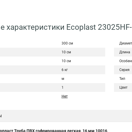
е характеристики Ecoplast 23025HF
300 см
Диаме
10 см
Длина
10 см
Особен
6 кг
Серия
м
Тип
1
Цвет
Нет
ы
опласт Труба ПВХ гофрированная легкая, 16 мм 10016