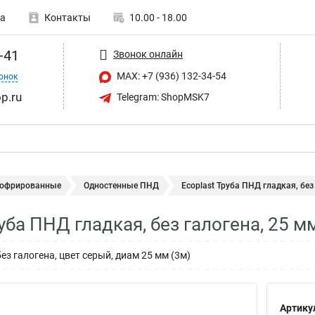
а
Контакты
10.00 - 18.00
-41
Звонок онлайн
MAX: +7 (936) 132-34-54
онок
p.ru
Telegram: ShopMSK7
гофрированные
Одностенные ПНД
Ecoplast Труба ПНД гладкая, без 
руба ПНД гладкая, без галогена, 25 
ез галогена, цвет серый, диам 25 мм (3м)
Артику