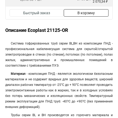
2 070,34 ₽
Быстрый заказ
В корзину
Описание Ecoplast 21125-OR
Система гофрированных труб серии BL,BH из композиции ПНД -
профессиональная кабеленесущая система для скрытой/открытой
электропроводки в стенах (по стенам), потолках (по потолкам), полах
жилых, административных и промышленных помещений в
соответствии с требованиями ПУЭ.
Материал
- композиция ПНД - является экологически безопасным
материалом и не содержит вредных для здоровья веществ; широкий
диапазон рабочих температур от -25°С до + 90°С позволяет проводить
электромонтажные работы как в жарких, так и в холодных условиях
без потерь механических и изоляционных свойств. Температурный
режим эксплуатации для ПНД труб: -40?C до +90?С (без применения
внешних деформаций).
Трубы серии BL и BH производятся из горючего материала и