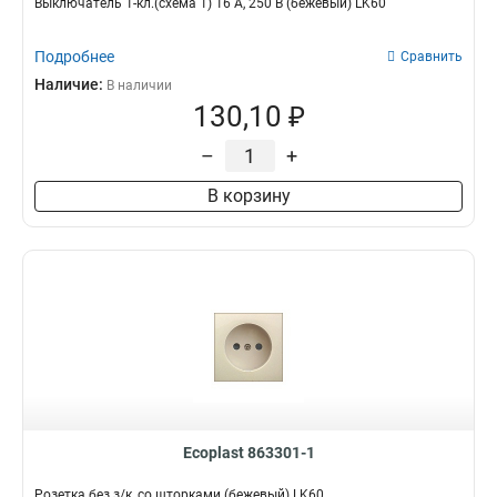
Выключатель 1-кл.(схема 1) 16 A, 250 B (бежевый) LK60
Подробнее
Сравнить
Наличие:
В наличии
130,10 ₽
–
+
В корзину
Ecoplast 863301-1
Розетка без з/к, со шторками (бежевый) LK60