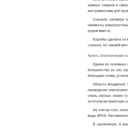
нужных товаров в сфер
инструментами для пров
Сначала, размеры э
элементы электроустано
рядом вместе.
Коробка сделана из 
странно, но таковой ма
Купить Электрические ко
Одним из основных п
большинство из нас пр
благодаря этому, устано
Область внедрения э
проведении электромонт
очень хорошо знаем то,
эстетически приятную с
Не считая того, эле
воды (IP54). Несомненно
В заключение, в ко