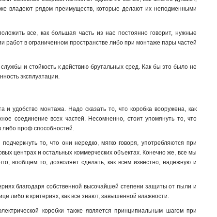
также владеют рядом преимуществ, которые делают их неподменными
ложить все, как большая часть из нас постоянно говорит, нужные
ении работ в ограниченном пространстве либо при монтаже пары частей
 службы и стойкость к действию брутальных сред. Как бы это было не
анность эксплуатации.
 и удобство монтажа. Надо сказать то, что коробка вооружена, как
ное соединение всех частей. Несомненно, стоит упомянуть то, что
ов либо проф способностей.
подчеркнуть то, что они нередко, мягко говоря, употребляются при
вых центрах и остальных коммерческих объектах. Конечно же, все мы
что, вообщем то, дозволяет сделать, как всем известно, надежную и
итериях благодаря собственной высочайшей степени защиты от пыли и
ице либо в критериях, как все знают, завышенной влажности.
, электрической коробки также является принципиальным шагом при