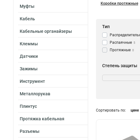
Коробки протяжные
Муфты
Кабель
Тип
Кабельные органайзеры
Распределитель
Распаячные
5
Клеммы
Протяжные
0
Датчики
Степень защиты
Зажимы
IP44
14
Инструмент
IP54
0
IP55
65
Металлорукав
ip56
21
ip65
55
Плинтус
Сортировать по:
цене
Размер
Протяжка кабельная
65х35
3
70х70х40
2
Разъемы
75х75х20
0