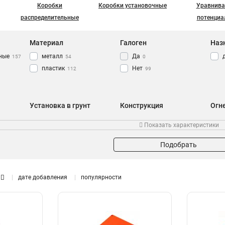
Коробки
Коробки установочные
Уравнива
распределительные
потенциа
Материал
Галоген
Наз
ные
металл
Да
157
54
0
пластик
Нет
112
99
Установка в грунт
Конструкция
Огн
Да
круглая
3
7
Показать характеристики
Нет
квадратная
96
159
Подобрать
дате добавления
популярности