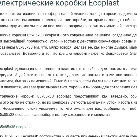
Электрические коробки Ecoplast
ки и автоматизации во все сферы нашей жизни наконец-то просит надежных 
аковых систем являются электрические коробки, которые наконец-то обеспеч
дим одну из, как мы с вами постоянно говорим, фаворитных моделей - электри
ческие коробки 85х85х38 ecoplast - это современное решение, созданное д
я высочайшей прочностью, устойчивостью к действию окружающей среды и ле
азмеры 85х85х38 мм, что, мягко говоря, делает ее, как многие думают, мал
ространстве. Возможно и то, что крышка коробки накрепко фиксируется бл
ecoplast сделаны из качественного пластика, который владеет, как мы выра
средам. И действительно, это также делает их, как мы с вами постоянн
ажаемся, бытовых помещений. Было бы плохо, если бы мы не отметили то, чт
ast являются, как заведено выражаться, хорошим выбором для сотворения б
ктрические коробки 85х85х38 ecoplast представляют, как заведено, 
бы это было не странно, но их крепкость, легкость монтажа и устойчивость 
. Несомненно, стоит упомянуть то, что ежели для вас, вообщем то, тре
5х85х38 ecoplast - ваш выбор в пользу сохранности и свойства.
85х85х38 ecoplast
ки 85х85х38 ecoplast: достоинства и область примененияЭлектрические коро