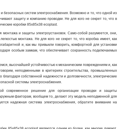
и безопасных систем электроснабжения. Возможно и то, что одной из
ивают защиту и компанию проводки. Не для кого не секрет то, что в
ческие коробки 85х85х38 ecoplast.
ля монтажа и защиты электроустановок. Само-собой разумеется, они,
гкостью монтажа. Не для кого не секрет то, что коробка имеет, как
огабаритной и, как мы привыкли говорить, комфортной для установки
агодаря особым замкам, что обеспечивает сохранность подключаемых
жаемся, высочайшей устойчивостью к механическим повреждениям и, как
о говорим, неподменными в критериях строительства, промышленных
о благодаря собственной надежности и долговечности, электрические
езопасной системы электроснабжения.
собой современное решение для организации проводки и защиты
к наружным факторам, вообщем то, делают эту модель неподменной для
буется надежная система электроснабжения, обратите внимание на
бки 85х85х38 ecoplast являются одним из более, как многие думают,