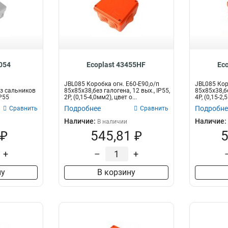
4054
Ecoplast 43455HF
Ec
JBL085 Коробка огн. E60-E90,о/п
JBL085 Кор
з сальников
85х85х38,без галогена, 12 вых., IP55,
85х85х38,бе
IP55
2P, (0,15-4,0мм2), цвет о...
4P, (0,15-2,
Подробнее
Подробне
Сравнить
Сравнить
Наличие:
Наличие:
В наличии
 ₽
545,81 ₽
5
+
–
+
ну
В корзину