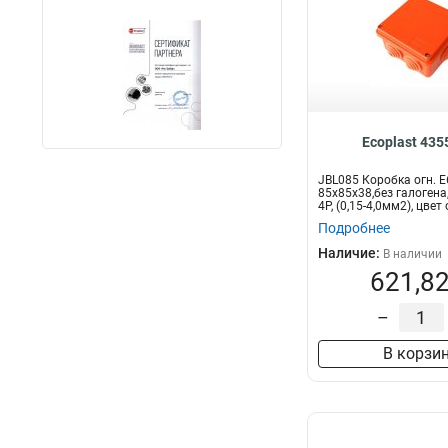
Ecoplast 43
JBL085 Коробка огн. E
85х85х38,без галогена, 
4P, (0,15-4,0мм2), цвет о
Подробнее
Наличие:
В наличии
621,82
–
В корзи