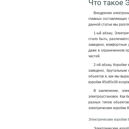
Что такое 
Внедрение электрони
главных составляющих т
данной статье мы разгля
1-ый абзац: Электри
стало быть, различаютс
заведено, комфортные р
даже в ограниченном п
частей.
2-ой абзац: Коробки 
заведено, брутальным 
объектов и, как мы выр
коробки 85х85х38 ecopl
В заключение, эле
электроустановок. Как 
разных типов объектов
электрические коробки 8
Электрические коробки 
Электрические короб