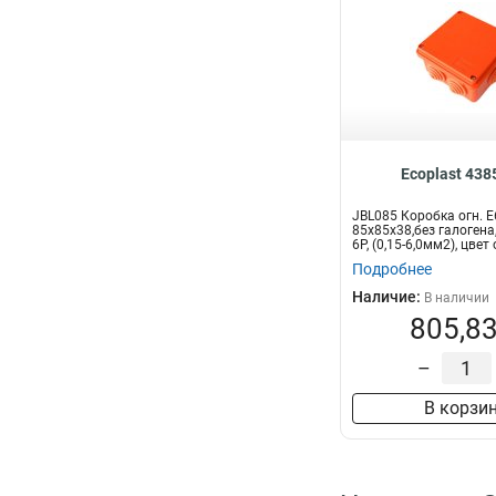
Ecoplast 43
JBL085 Коробка огн. E
85х85х38,без галогена, 
6P, (0,15-6,0мм2), цвет о
Подробнее
Наличие:
В наличии
805,83
–
В корзи