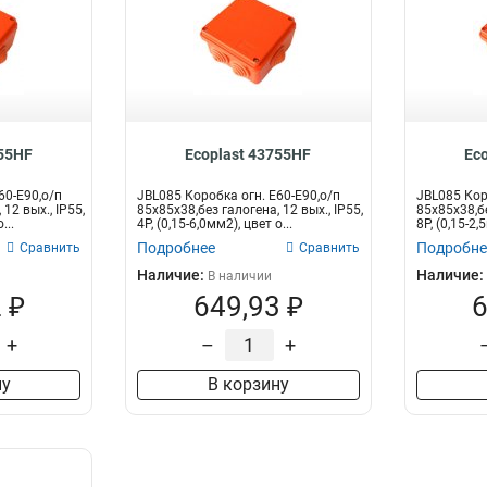
555HF
Ecoplast 43755HF
Ec
60-E90,о/п
JBL085 Коробка огн. E60-E90,о/п
JBL085 Кор
12 вых., IP55,
85х85х38,без галогена, 12 вых., IP55,
85х85х38,бе
...
4P, (0,15-6,0мм2), цвет о...
8P, (0,15-2,
Подробнее
Подробне
Сравнить
Сравнить
Наличие:
Наличие:
В наличии
 ₽
649,93 ₽
6
+
–
+
ну
В корзину