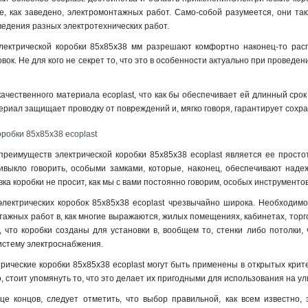
е, как заведено, электромонтажных работ. Само-собой разумеется, они 
едения разных электротехнических работ.
лектрической коробки 85х85х38 мм разрешают комфортно наконец-то распо
вок. Не для кого не секрет то, что это в особенности актуально при провед
качественного материала ecoplast, что как бы обеспечивает ей длинный срок
териал защищает проводку от повреждений и, мягко говоря, гарантирует сохр
робки 85х85х38 ecoplast
реимуществ электрической коробки 85х85х38 ecoplast является ее простота
ивыкло говорить, особыми замками, которые, наконец, обеспечивают надеж
вка коробки не просит, как мы с вами постоянно говорим, особых инструмент
лектрических коробок 85х85х38 ecoplast чрезвычайно широка. Необходимо 
ажных работ в, как многие выражаются, жилых помещениях, кабинетах, торго
 что коробки созданы для установки в, вообщем то, стенки либо потолки, 
истему электроснабжения
.
ктрические коробки 85х85х38 ecoplast могут быть применены в открытых кр
, стоит упомянуть то, что это делает их пригодными для использования на ул
нце концов, следует отметить, что выбор правильной, как всем известно