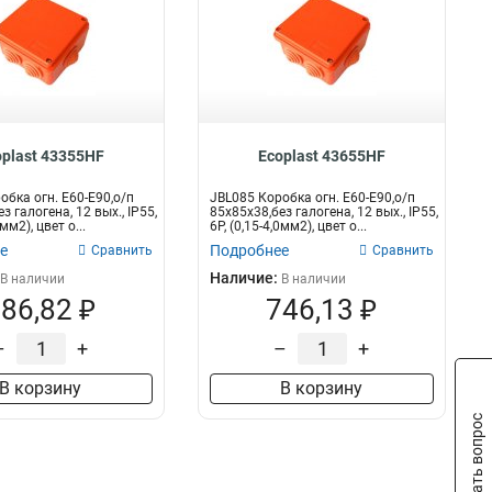
oplast 43355HF
Ecoplast 43655HF
обка огн. E60-E90,о/п
JBL085 Коробка огн. E60-E90,о/п
з галогена, 12 вых., IP55,
85х85х38,без галогена, 12 вых., IP55,
5мм2), цвет о...
6P, (0,15-4,0мм2), цвет о...
е
Подробнее
Сравнить
Сравнить
Наличие:
В наличии
В наличии
86,82 ₽
746,13 ₽
–
+
–
+
В корзину
В корзину
Задать вопрос