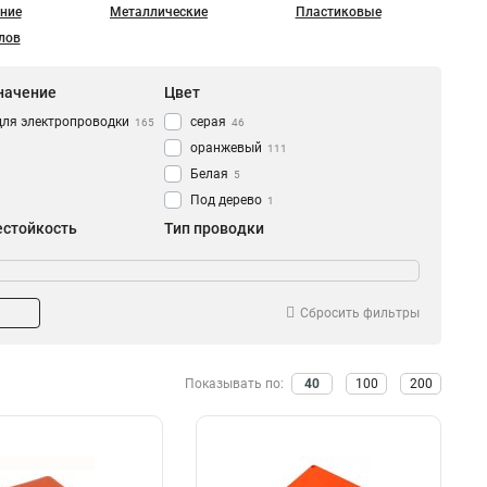
ние
Металлические
Пластиковые
лов
начение
Цвет
для электропроводки
серая
165
46
оранжевый
111
Белая
5
Под дерево
1
естойкость
Тип проводки
Да
скрытая
127
2
Нет
открытой
36
164
Сбросить фильтры
Показывать по:
40
100
200