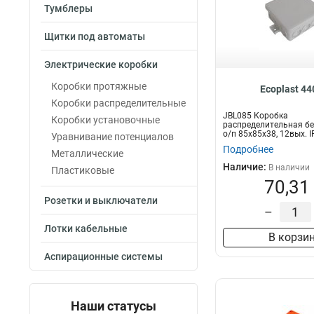
80х40
4
Тумблеры
80х80х40
0
Щитки под автоматы
85х85х38
9
85х85х40
7
Электрические коробки
90х42х50
4
Коробки протяжные
Ecoplast 4
100х100х55
32
Коробки распределительные
100х100х50
0
JBL085 Коробка
Коробки установочные
120х80х50
распределительная бе
4
о/п 85х85х38, 12вых. 
Уравнивание потенциалов
150х110х70
16
Подробнее
Металлические
210х150х100
15
Наличие:
В наличии
Пластиковые
200х200х100
0
70,31
300х250х120
4
Розетки и выключатели
–
Лотки кабельные
В корзи
Аспирационные системы
Наши статусы