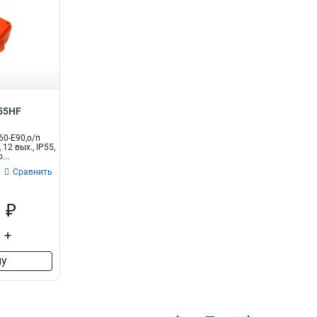
855HF
60-E90,о/п
12 вых., IP55,
...
Сравнить
 ₽
+
ну