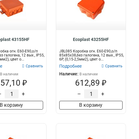
oplast 43155HF
Ecoplast 43255HF
обка огн. E60-E90,о/п
JBL085 Коробка огн. E60-E90,о/п
з галогена, 12 вых., IP55,
85х85х38,без галогена, 12 вых., IP55,
5мм2), цвет о...
6P, (0,15-2,5мм2), цвет о...
е
Подробнее
Сравнить
Сравнить
Наличие:
В наличии
В наличии
57,10 ₽
612,89 ₽
–
+
–
+
В корзину
В корзину