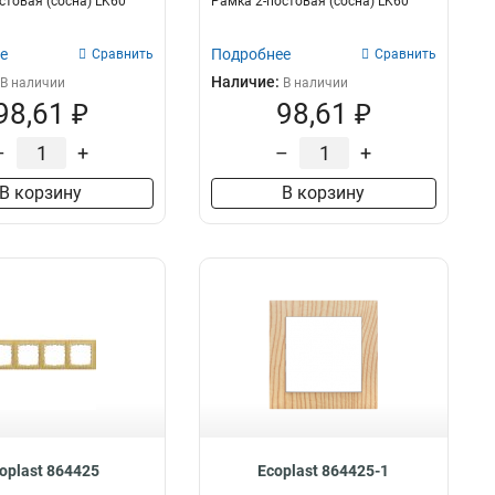
стовая (сосна) LK60
Рамка 2-постовая (сосна) LK60
е
Подробнее
Сравнить
Сравнить
Наличие:
В наличии
В наличии
98,61 ₽
98,61 ₽
–
+
–
+
В корзину
В корзину
oplast 864425
Ecoplast 864425-1