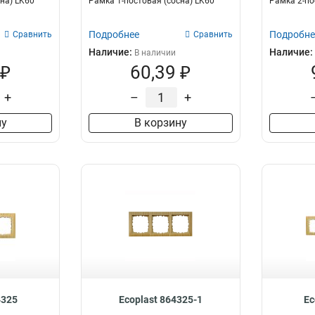
на) LK60
Рамка 1-постовая (сосна) LK60
Рамка 2-по
Натуральный
89
Подробнее
Подробне
Сравнить
Сравнить
Наличие:
Наличие:
В наличии
 ₽
60,39 ₽
+
–
+
ну
В корзину
4325
Ecoplast 864325-1
Ec