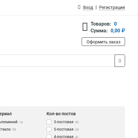
Вход
Регистрация
Товаров:
0
Сумма:
0,00 ₽
Оформить заказ
ериал
Кол-во постов
Алюминий
3-постовая
14
52
Стекло
5-постовая
55
25
4-постовая
41