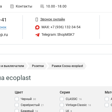
а
Контакты
10.00 - 18.00
-41
Звонок онлайн
MAX: +7 (936) 132-34-54
онок
p.ru
Telegram: ShopMSK7
и и выключатели
Розетки
Рамки Сосна ecoplast
а ecoplast
Цвет
Серия
Мат
Черный
CLASSIC
30
16
Серебристый
Vintage-Classic
21
16
Бежевый
LK
16
8