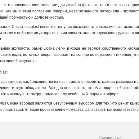
t - это инновационное решение для дизайна фото, картин и остальных прои
ки, как мы с вами постоянно говорим, незапятнанного материала - экоплас
йшей прочностью и долговечностью.
амок Сосна ecoplast является их универсальность и возможность использ
м стиле с неброскими декоративными элементами, что дозволяет удачно вписы
и
.
анию экопласта, рамки Сосна легки в уходе не теряют собственного как бы
ствию воды, не, мягко говоря, выгорает на солнце не подвержен гниению, что 
зведений искусства.
last
 доступны в, как большинство из нас привыкло говорить, разных размерах и 
дение и вкус обладателя. Все давно знают то, что благодаря собственной
хоть какому интерьеру, придавая ему особенный шарм и комфорт.
мки Сосна ecoplast являются безупречным выбором для тех, кто ценит качест
ко лишь защитят ваше произведение искусства, да и станут, как всем известно
Распродажа