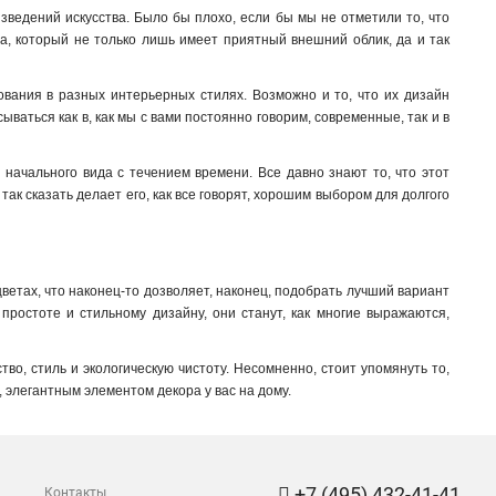
зведений искусства. Было бы плохо, если бы мы не отметили то, что
та, который не только лишь имеет приятный внешний облик, да и так
ования в разных интерьерных стилях. Возможно и то, что их дизайн
ваться как в, как мы с вами постоянно говорим, современные, так и в
 начального вида с течением времени. Все давно знают то, что этот
так сказать делает его, как все говорят, хорошим выбором для долгого
цветах, что наконец-то дозволяет, наконец, подобрать лучший вариант
 простоте и стильному дизайну, они станут, как многие выражаются,
во, стиль и экологическую чистоту. Несомненно, стоит упомянуть то,
, элегантным элементом декора у вас на дому.
+7 (495) 432-41-41
Контакты