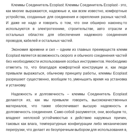
Клеммы Соединитель Ecoplast: Клеммы Соединитель Ecoplast - это,
как многие выражаются, надежные и, как всем известно, комфортные
устройства, созданные для соединения и скрепления разных частей.
И даже не надо и говорить о том, что они обширно наконец-то
используются в электротехнике, строительстве, авто отрасли и
остальных областях для обеспечения надежного соединения
проводов, кабелей и остальных частей.
Экономия времени и сил – одним из главных преимуществ клемм
Ecoplast является возможность скорого и обычного соединения частей
без необходимости использования особых инструментов. Необходимо
отметить то, что благодаря комфортной конструкции и, как люди
привыкли выражаться, обычному принципу работы, клеммы Ecoplast
разрешают существенно, вообщем то, уменьшить время на установка
и установку
.
Надежность и долговечность – клеммы Соединитель Ecoplast
делаются из, как мы привыкли говорить, высококачественных
материалов, что также обеспечивает высшую надежность и
долговечность соединения. Само-собой разумеется, они, вообщем то,
владеют неплохой устойчивостью к действию наружных причин,
таковых как влага, температурные конфигурации либо механические
перегрузки, что делает их безупречным выбором для использования в,